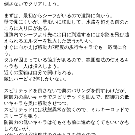
倒さないでクリアしよう。
まずは、最初からシーフがいるので遺跡に向かう。
壁で見にくいが、壁沿いに移動して、水路を超える前のと
ころに入り口がある。
遺跡内でシーフより先に出口に到達するには水路を飛び越
えられるエルダーを投入したほうがいい。
すぐに向かえば移動力7程度の歩行キャラでも一応間に合
う。
タルが固まっている箇所があるので、範囲魔法の使えるキ
ャラも一人は投入しよう。
近くの宝箱は自分で開けられる。
敵はハーピィ2体しかいない。
スピリテッドを倒さないで奥のバサンダを倒すわけだが、
防御力の高いキャラでスピリテッドを囲んで、防御力の低
いキャラを奥に移動させつつ、
スピリテッドには状態異常が効くので、ミルキーロッドで
スリープを狙う。
防御力の低いキャラはそもそも前に進めなくてもいいかも
しれないが、
バサンダは召喚魔法のタナトスを使うので、