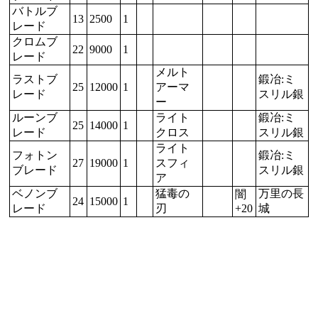
バトルブ
13
2500
1
レード
クロムブ
22
9000
1
レード
メルト
ラストブ
鍛冶:ミ
25
12000
1
アーマ
レード
スリル銀
ー
ルーンブ
ライト
鍛冶:ミ
25
14000
1
レード
クロス
スリル銀
ライト
フォトン
鍛冶:ミ
27
19000
1
スフィ
ブレード
スリル銀
ア
ベノンブ
猛毒の
万里の長
闇
24
15000
1
レード
刃
+20
城